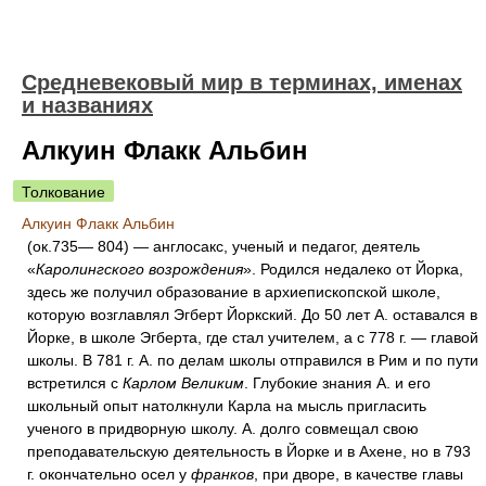
Средневековый мир в терминах, именах
и названиях
Алкуин Флакк Альбин
Толкование
Алкуин Флакк Альбин
(ок.735— 804) — англосакс, ученый и педагог, деятель
«
Каролингского возрождения
». Родился недалеко от Йорка,
здесь же получил образование в архиепископской школе,
которую возглавлял Эгберт Йоркский. До 50 лет А. оставался в
Йорке, в школе Эгберта, где стал учителем, а с 778 г. — главой
школы. В 781 г. А. по делам школы отправился в Рим и по пути
встретился с
Карлом Великим
. Глубокие знания А. и его
школьный опыт натолкнули Карла на мысль пригласить
ученого в придворную школу. А. долго совмещал свою
преподавательскую деятельность в Йорке и в Ахене, но в 793
г. окончательно осел у
франков
, при дворе, в качестве главы