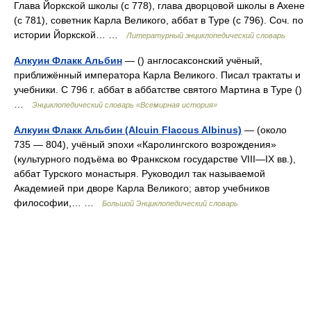
Глава Йоркской школы (с 778), глава дворцовой школы в Ахене
(с 781), советник Карла Великого, аббат в Туре (с 796). Соч. по
истории Йоркской… …
Литературный энциклопедический словарь
Алкуин Флакк Альбин
— () англосаксонский учёный,
приближённый императора Карла Великого. Писал трактаты и
учебники. С 796 г. аббат в аббатстве святого Мартина в Туре ()
…
Энциклопедический словарь «Всемирная история»
Алкуин Флакк Альбин (Alcuin Flaccus Albinus)
— (около
735 — 804), учёный эпохи «Каролингского возрождения»
(культурного подъёма во Франкском государстве VIII—IX вв.),
аббат Турского монастыря. Руководил так называемой
Академией при дворе Карла Великого; автор учебников
философии,… …
Большой Энциклопедический словарь