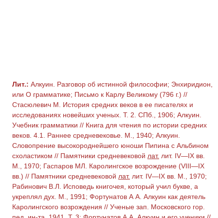
Лит.:
Алкуин. Разговор об истинной философии; Энхиридион,
или О грамматике; Письмо к Карлу Великому (796 г.) //
Стасюлевич М. История средних веков в ее писателях и
исследованиях новейших ученых. Т. 2. СПб., 1906; Алкуин.
Учебник грамматики // Книга для чтения по истории средних
веков. 4.1. Раннее средневековье. М., 1940; Алкуин.
Словопрение высокороднейшего юноши Пипина с Альбином
схоластиком // Памятники средневековой
лат.
лит. IV—IX вв.
М., 1970; Гаспаров МЛ. Каролингское возрождение (VIII—IX
вв.) // Памятники средневековой
лат.
лит. IV—IX вв. М., 1970;
Рабинович В.Л. Исповедь книгочея, который учил букве, а
укреплял дух. М., 1991; Фортунатов А А. Алкуин как деятель
Каролингского возрождения // Ученые зап. Московского гор.
пед. ин-та. 1941. Т. 3; Фортунатов А А. Алкуин и его ученики //