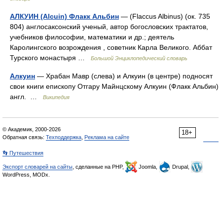
АЛКУИН (Alcuin) Флакк Альбин
— (Flaccus Albinus) (ок. 735
804) англосаксонский ученый, автор богословских трактатов,
учебников философии, математики и др.; деятель
Каролингского возрождения , советник Карла Великого. Аббат
Турского монастыря …
Большой Энциклопедический словарь
Алкуин
— Храбан Мавр (слева) и Алкуин (в центре) подносят
свои книги епископу Отгару Майнцскому Алкуин (Флакк Альбин)
англ. …
Википедия
© Академик, 2000-2026
18+
Обратная связь:
Техподдержка
,
Реклама на сайте
👣 Путешествия
Экспорт словарей на сайты
, сделанные на PHP,
Joomla,
Drupal,
WordPress, MODx.