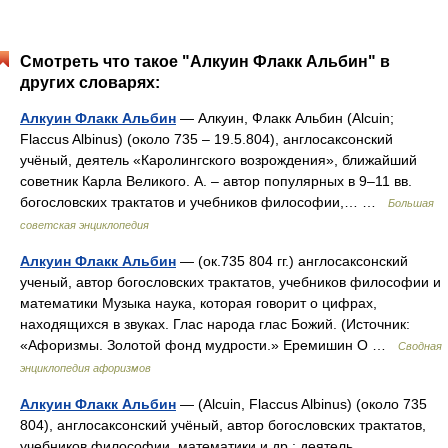
Смотреть что такое "Алкуин Флакк Альбин" в
других словарях:
Алкуин Флакк Альбин
— Алкуин, Флакк Альбин (Alcuin;
Flaccus Albinus) (около 735 ‒ 19.5.804), англосаксонский
учёный, деятель «Каролингского возрождения», ближайший
советник Карла Великого. А. ‒ автор популярных в 9‒11 вв.
богословских трактатов и учебников философии,… …
Большая
советская энциклопедия
Алкуин Флакк Альбин
— (ок.735 804 гг.) англосаксонский
ученый, автор богословских трактатов, учебников философии и
математики Музыка наука, которая говорит о цифрах,
находящихся в звуках. Глас народа глас Божий. (Источник:
«Афоризмы. Золотой фонд мудрости.» Еремишин О …
Сводная
энциклопедия афоризмов
Алкуин Флакк Альбин
— (Alcuin, Flaccus Albinus) (около 735
804), англосаксонский учёный, автор богословских трактатов,
учебников философии, математики и др.; деятель