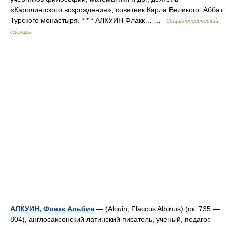
«Каролингского возрождения», советник Карла Великого. Аббат
Турского монастыря. * * * АЛКУИН Флакк… …
Энциклопедический
словарь
АЛКУИН, Флакк Альбин
— (Alcuin, Flaccus Albinus) (ок. 735 —
804), англосаксонский латинский писатель, ученый, педагог.